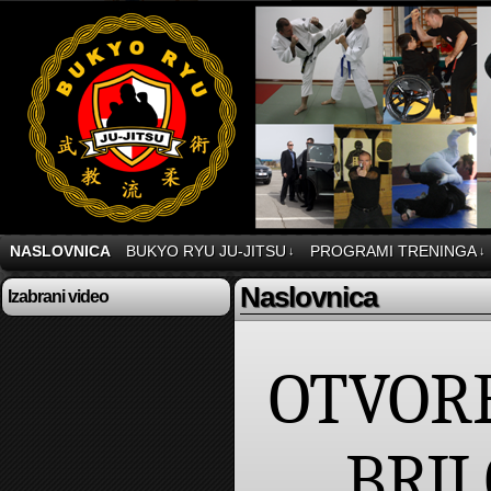
NASLOVNICA
BUKYO RYU JU-JITSU
PROGRAMI TRENINGA
↓
↓
Naslovnica
Izabrani video
OTVORE
BRJJ