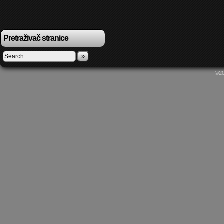
Pretraživač stranice
»
©2